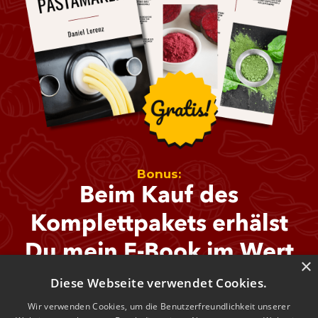
Bonus:
Beim Kauf des
Komplettpakets erhälst
Du mein E-Book im Wert
×
von 21€ gratis dazu!
Diese Webseite verwendet Cookies.
Wir verwenden Cookies, um die Benutzerfreundlichkeit unserer
In diesem Buch teile ich 30+ getestete