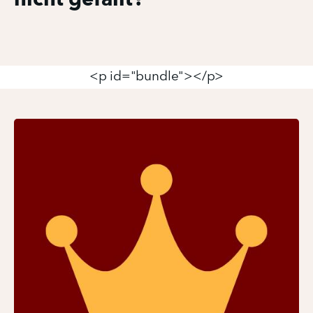
nicht gefällt?
<p id="bundle"></p>